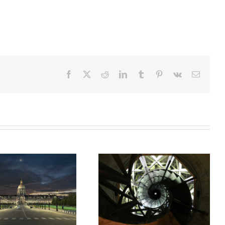
Facebook
X
Reddit
LinkedIn
Tumblr
Pinterest
Vk
Email
Colonne de Juillet de la Place
Abords Oxygen
de la Bastille