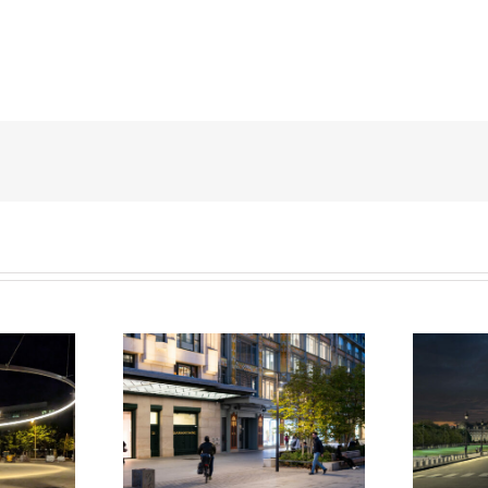
t Neuf et de La
Hôtel National des Invalides
itaine