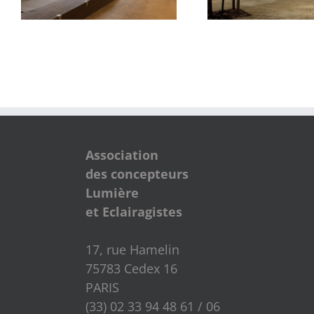
Association
des concepteurs
Lumière
et Eclairagistes
17, rue Hamelin
75783 Cedex 16
PARIS
(33) 02 33 94 48 61 / 06