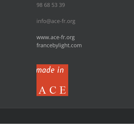
98 68 53 39
info@ace-fr.org
www.ace-fr.org
francebylight.com