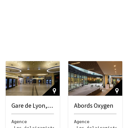
Gare de Lyon, Galerie Diderot
Abords Oxygen
Agence
Agence
associés
 Les éclairagistes associés
 Les éclairagistes as