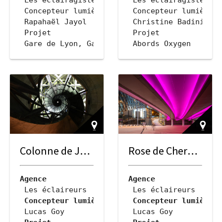
Concepteur lumière
Concepteur lumière
 Rapahaël Jayol
 Christine Badinier
Projet
Projet
 1, Petite Halle Voyageur
 Gare de Lyon, Galerie Diderot
 Abords Oxygen
Ville
Ville
 Paris
 Paris La Défense
Client
Client
 AREP 
 Gare & Connexion / AREP 
 Paris La Défense
Date
Date
 2014-2018
 2019
Géolocalisation
Géolocalisation
 2.372939251614408 
 48.84425175844901, 2.372939251614408 
Description
 48.887826, 2.250810 
Descrip
assé Monument Historique, rouvre ses portes après 
és sur la charpente métallique éclairent la petite
 Un bandeau lumineux filant à éclairage direc
 Accompagner les dépl
Colonne de Juillet de la Place de la Bastille
Rose de Cherbourg
 ©Christi…
Agence
Agence
 Les éclaireurs
 Les éclaireurs
Concepteur lumière
Concepteur lumière
 Lucas Goy
 Lucas Goy