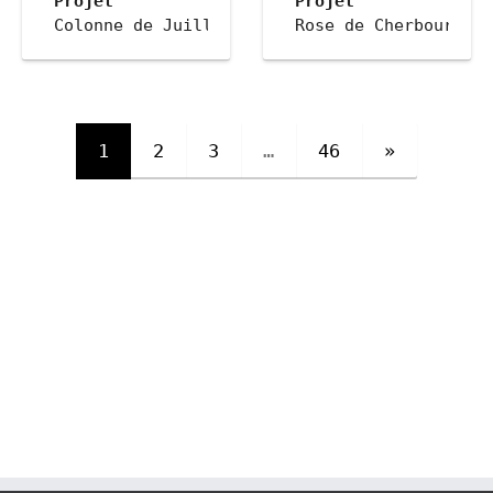
Projet
Projet
e Anticipations
 Colonne de Juillet de la Place de la Bastill
 Rose de Cherbourg
Ville
Ville
 Paris
 Puteaux
Client
Client
 la Culture et le ministère de la Défense
e Anticipations
 Centre des Monuments Nationaux
 EPADESA
Date
Date
1
2
3
…
46
»
 2018
 2023
Géolocalisation
Géolocalisation
, 2.3548608376827835 
 48.85319119601933, 2.3691220659667063 
Description
 48.888503560313424, 
Descri
ents de nuit des personnes en situation de handica
age accompagne les espaces d’exposition par des li
 Un grand anneau doré ceint le péristyle de l
 L’éclairage dynamiqu