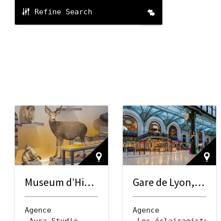
Refine Search
Museum d’Histoire Naturelle
Gare de Lyon, hall 1, Petite Halle Voyageur
Agence
Agence
 Aura Studio
 Les éclairagistes 