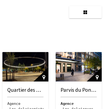
Quartier des Groues
Parvis du Pont Neuf et de La Samaritaine
Agence
Agence
sociés
 Les éclairagistes associés
 Les éclaireurs