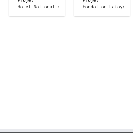
Projet
Projet
 Hôtel National des Invalides
 Fondation Lafayett
Ville
Ville
 Paris
 Paris
Client
Client
 OPPIC, par convention entre le ministère de
 Fondation Lafayett
Date
Date
 2021
 2018
Géolocalisation
Géolocalisation
 48.85814, 2.312895 
Description
 48.859209567767834
 Le projet d'éclairage conforte les cheminem
 Le projet d’éclair