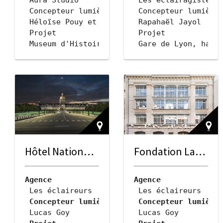
Concepteur lumière
Concepteur lumière
 Héloïse Pouy et Julia Kravtsova Levée
 Rapahaël Jayol
Projet
Projet
 Museum d'Histoire Naturelle 
 Gare de Lyon, hall
Ville
Ville
 Le Havre
 Paris
Client
Client
 Ville du Havre 
 Gare & Connexion /
Date
Date
 2025
 2015-2024
Géolocalisation
Géolocalisation
Description
 48.84425175844901,
 Le Muséum d’histoire naturelle du Havre, cl
 Les luminaires fix
Hôtel National des Invalides
Fondation Lafayette Anticipations
Agence
Agence
 Les éclaireurs
 Les éclaireurs
Concepteur lumière
Concepteur lumière
 Lucas Goy
 Lucas Goy