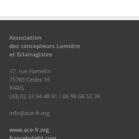
Association
des concepteurs Lumière
et Eclairagistes
17, rue Hamelin
75783 Cedex 16
PARIS
(33) 02 33 94 48 61 / 06 98 68 53 39
info@ace-fr.org
www.ace-fr.org
francebylight.com