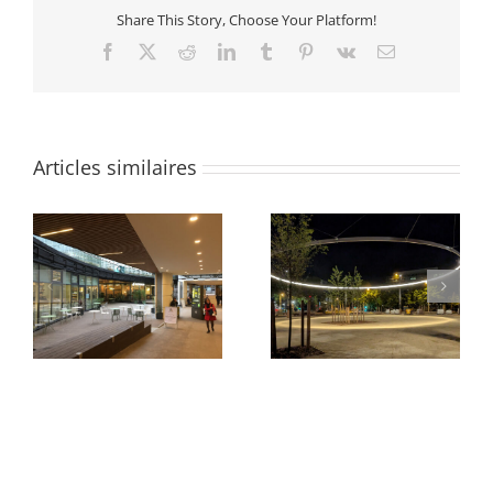
Share This Story, Choose Your Platform!
Facebook
X
Reddit
LinkedIn
Tumblr
Pinterest
Vk
Email
Articles similaires
Parvis du Pont Neuf et
Quartier des Groues
de La Samaritaine