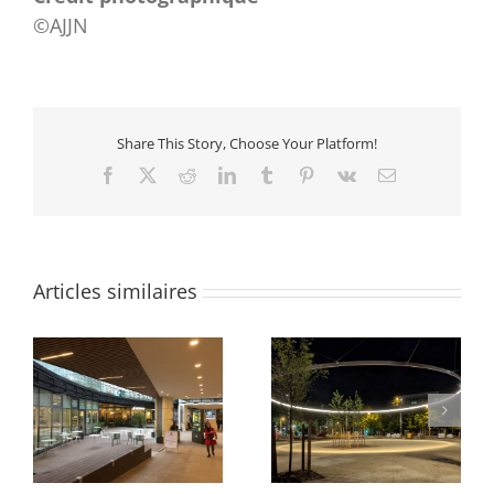
©AJJN
Share This Story, Choose Your Platform!
Facebook
X
Reddit
LinkedIn
Tumblr
Pinterest
Vk
Email
Articles similaires
Parvis du Pont Neuf et
Quartier des Groues
de La Samaritaine