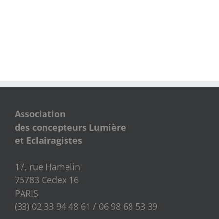
Association
des concepteurs Lumière
et Eclairagistes
17, rue Hamelin
75783 Cedex 16
PARIS
(33) 02 33 94 48 61 / 06 98 68 53 39