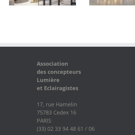
Association
des concepteurs
Lumière
et Eclairagistes
17, rue Hamelin
75783 Cedex 16
PARIS
(33) 02 33 94 48 61 / 06