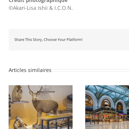
Crédit photographique
©Akari-Lisa Ishii & I.C.O.N.
Share This Story, Choose Your Platform!
Articles similaires
Gare de Lyon, hall 1, Petite
e
Gare de Lyon, 
Halle Voyageur