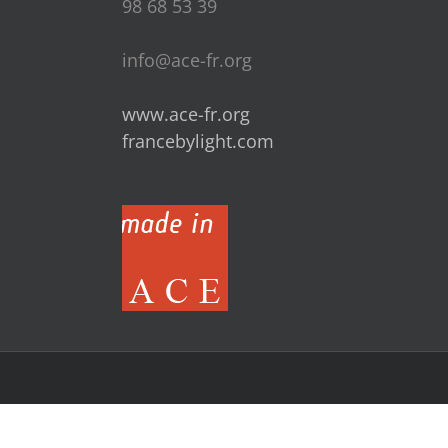
98 68 53 39
info@ace-fr.org
www.ace-fr.org
francebylight.com