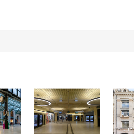
Fondation Lafayette
Galerie Diderot
Anticipations