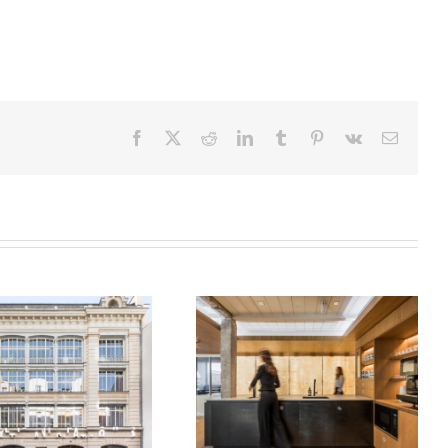
Facebook
X
Reddit
LinkedIn
Tumblr
Pinterest
Vk
Email
Bureaux Parisiens
Museum d’Histoire Naturelle