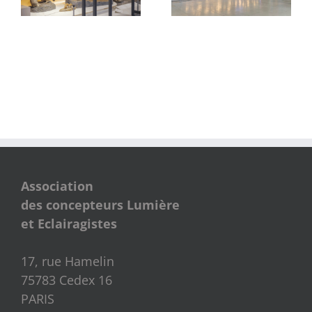
Association
des concepteurs Lumière
et Eclairagistes
17, rue Hamelin
75783 Cedex 16
PARIS