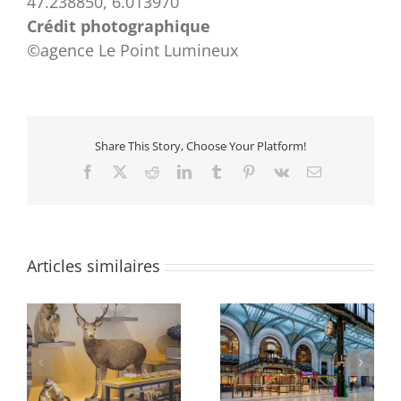
47.238850, 6.013970
Crédit photographique
©agence Le Point Lumineux
Share This Story, Choose Your Platform!
Facebook
X
Reddit
LinkedIn
Tumblr
Pinterest
Vk
Email
Articles similaires
e
Gare de Lyon, hall 1,
Gare de Lyon, Galerie
Petite Halle Voyageur
Diderot