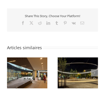
Share This Story, Choose Your Platform!
Facebook
X
Reddit
LinkedIn
Tumblr
Pinterest
Vk
Email
Articles similaires
Parvis du Pont Neuf et
Quartier des Groues
de La Samaritaine