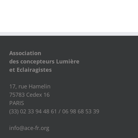
Association
des concepteurs Lumière
et Eclairagistes
17, rue Hamelin
75783 Cedex 16
PARIS
(33) 02 33 94 48 61 / 06 98 68 53 39
info@ace-fr.org