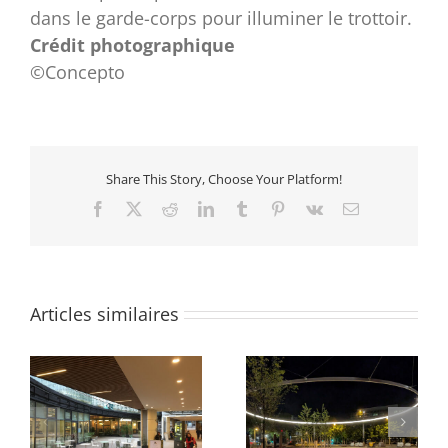
dans le garde-corps pour illuminer le trottoir.
Crédit photographique
©Concepto
Share This Story, Choose Your Platform!
Facebook
X
Reddit
LinkedIn
Tumblr
Pinterest
Vk
Email
Articles similaires
Parvis du Pont Neuf et
Quartier des Groues