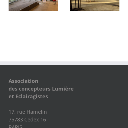
de La Samaritaine
Association
des concepteurs Lumière
et Eclairagistes
17, rue Hamelin
75783 Cedex 16
PARIS