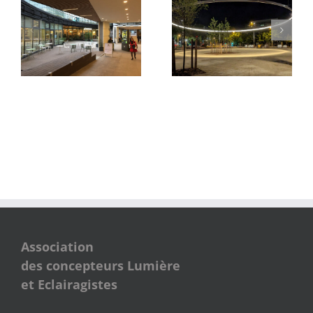
Parvis du Pont Neuf et
Quartier des Groues
de La Samaritaine
Association
des concepteurs Lumière
et Eclairagistes