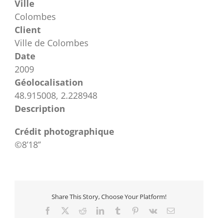
Ville
Colombes
Client
Ville de Colombes
Date
2009
Géolocalisation
48.915008, 2.228948
Description
Crédit photographique
©8’18’’
Share This Story, Choose Your Platform!
Facebook
X
Reddit
LinkedIn
Tumblr
Pinterest
Vk
Email