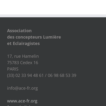
Association
des concepteurs Lumière
et Eclairagistes
17, rue Hamelin
75783 Cedex 16
PARIS
(33) 02 33 94 48 61 / 06 98 68 53 39
info@ace-fr.org
www.ace-fr.org