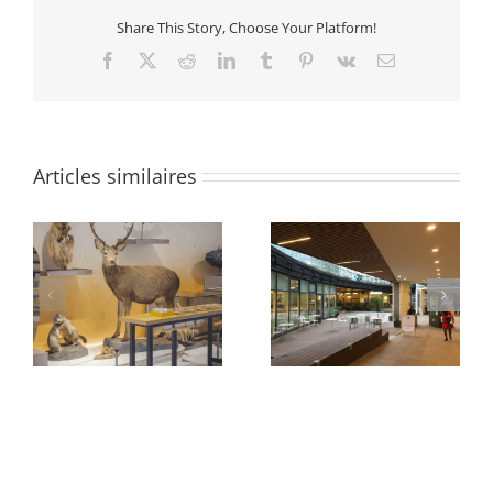
Share This Story, Choose Your Platform!
Facebook
X
Reddit
LinkedIn
Tumblr
Pinterest
Vk
Email
Articles similaires
e
Abords Oxygen
Quartier des Groues