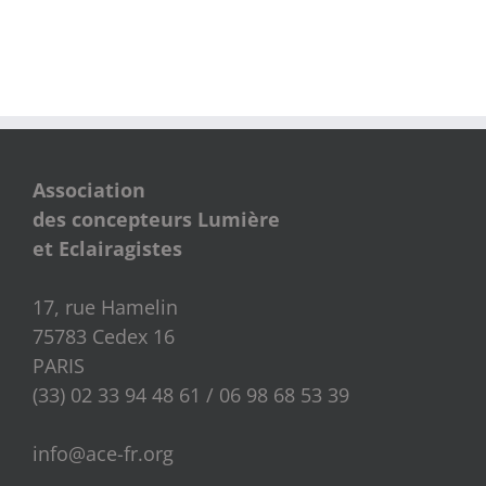
Association
des concepteurs Lumière
et Eclairagistes
17, rue Hamelin
75783 Cedex 16
PARIS
(33) 02 33 94 48 61 / 06 98 68 53 39
info@ace-fr.org