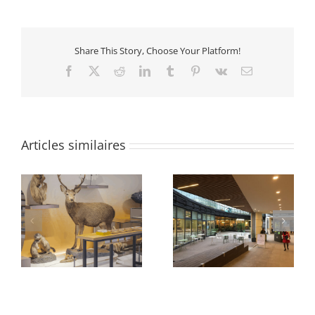
Share This Story, Choose Your Platform!
Facebook
X
Reddit
LinkedIn
Tumblr
Pinterest
Vk
Email
Articles similaires
e
Abords Oxygen
Quartier des Groues