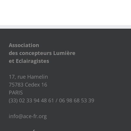
Association
des concepteurs Lumière
et Eclairagistes
17, rue Hamelin
75783 Cedex 16
PARIS
(33) 02 33 94 48 61 / 06 98 68 53 39
info@ace-fr.org