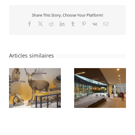
Share This Story, Choose Your Platform!
Facebook
X
Reddit
LinkedIn
Tumblr
Pinterest
Vk
Email
Articles similaires
e
Abords Oxygen
Quartier des Groues