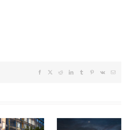
Facebook
X
Reddit
LinkedIn
Tumblr
Pinterest
Vk
Email