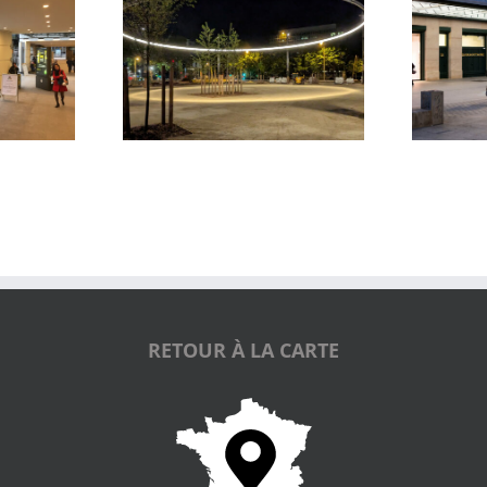
Parvis du Pont Neuf et de La
des Groues
Samaritaine
RETOUR À LA CARTE