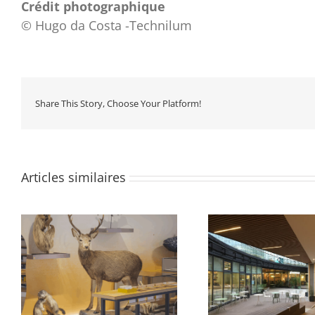
Crédit photographique
© Hugo da Costa -Technilum
Share This Story, Choose Your Platform!
Articles similaires
e
Abords Oxygen
Quartier 