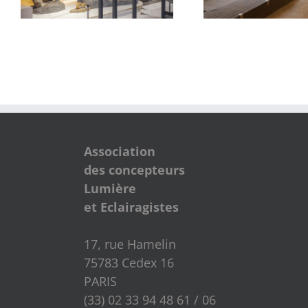
Association
des concepteurs
Lumière
et Eclairagistes
17, rue Hamelin
75783 Cedex 16
PARIS
(33) 02 33 94 48 61 / 06