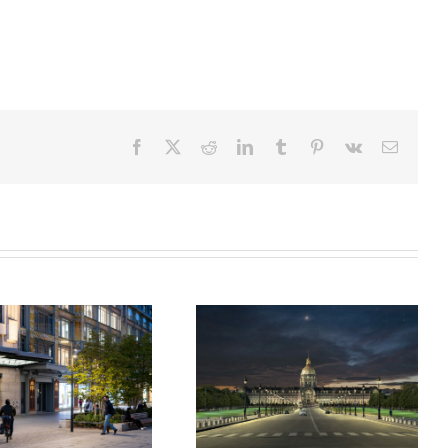
Facebook
X
Reddit
LinkedIn
Tumblr
Pinterest
Vk
Email
Hôtel National des Invalides
Museum d’Histoire Naturelle