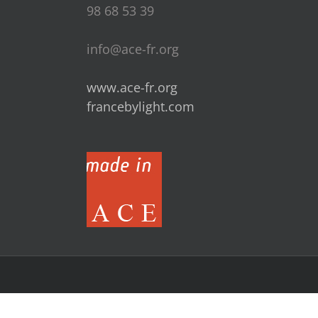
98 68 53 39
info@ace-fr.org
www.ace-fr.org
francebylight.com