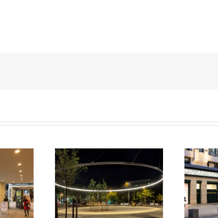
Parvis du Pont Neuf et de La
des Groues
Samaritaine