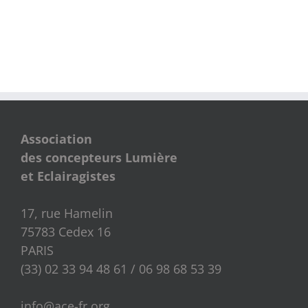
Association
des concepteurs Lumière
et Eclairagistes
17, rue Hamelin
75783 Cedex 16
PARIS
(33) 02 33 94 48 61 / 06 98 68 53 39
info@ace-fr.org