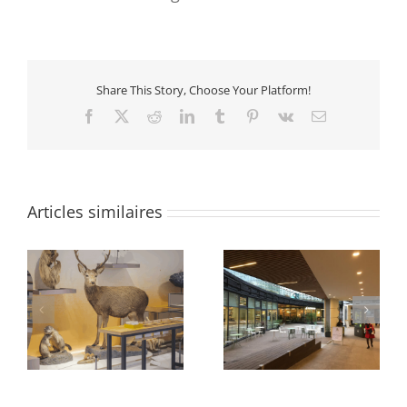
Share This Story, Choose Your Platform!
Facebook
X
Reddit
LinkedIn
Tumblr
Pinterest
Vk
Email
Articles similaires
e
Abords Oxygen
Quartier des Groues