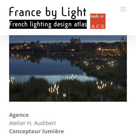
Passer
au
contenu
Voir
l'image
agrandie
Agence
Atelier H. Audibert
Concepteur lumière