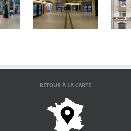
Fondation Lafayette
Galerie Diderot
Anticipations
RETOUR À LA CARTE