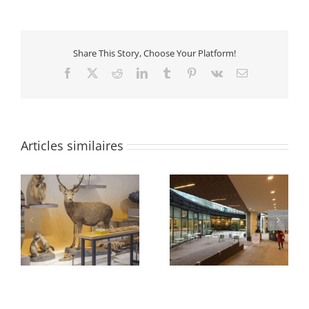
Share This Story, Choose Your Platform!
Facebook
X
Reddit
LinkedIn
Tumblr
Pinterest
Vk
Email
Articles similaires
e
Abords Oxygen
Quartier des Groues