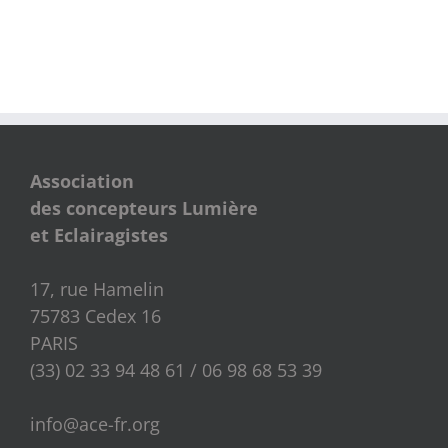
Association
des concepteurs Lumière
et Eclairagistes
17, rue Hamelin
75783 Cedex 16
PARIS
(33) 02 33 94 48 61 / 06 98 68 53 39
info@ace-fr.org