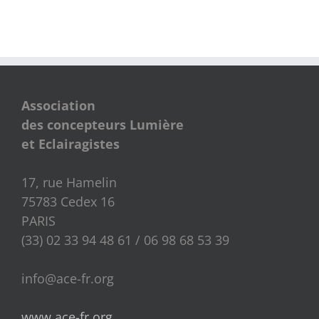
Association
des concepteurs Lumière
et Eclairagistes
17, rue Hamelin
75783 Cedex 16
PARIS
(33) 02 33 94 48 61 / 06 98 68 53 39
info@ace-fr.org
www.ace-fr.org