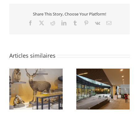
Share This Story, Choose Your Platform!
Facebook
X
Reddit
LinkedIn
Tumblr
Pinterest
Vk
Email
Articles similaires
e
Abords Oxygen
Quartier des Groues