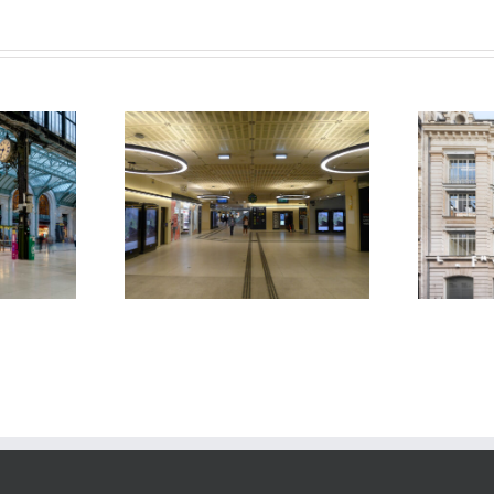
Fondation Lafayette
Galerie Diderot
Anticipations