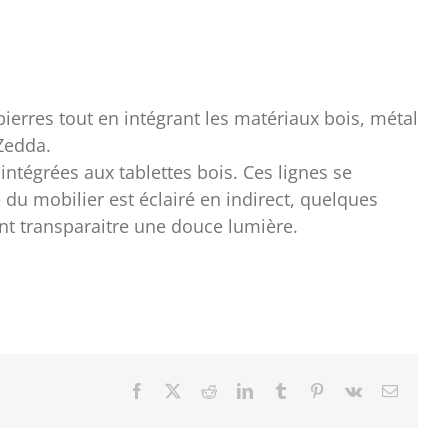
 pierres tout en intégrant les matériaux bois, métal
 Zedda.
intégrées aux tablettes bois. Ces lignes se
du mobilier est éclairé en indirect, quelques
nt transparaitre une douce lumière.
Facebook
X
Reddit
LinkedIn
Tumblr
Pinterest
Vk
Email