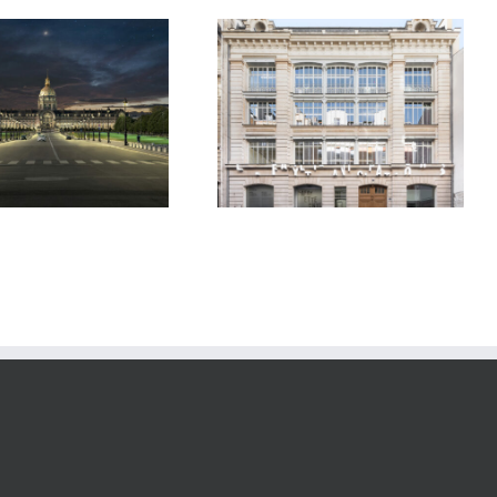
Fondation Lafayette
Abords Oxygen
Anticipations