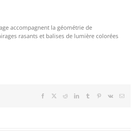
airage accompagnent la géométrie de
irages rasants et balises de lumière colorées
Facebook
X
Reddit
LinkedIn
Tumblr
Pinterest
Vk
Email