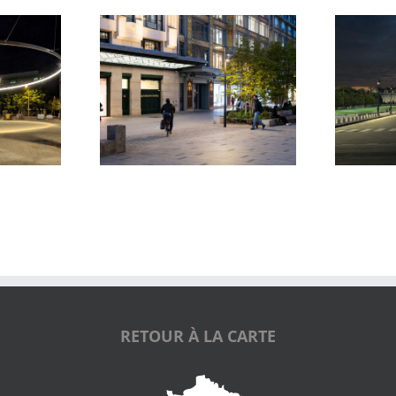
t Neuf et de La
Hôtel National des Invalides
itaine
RETOUR À LA CARTE