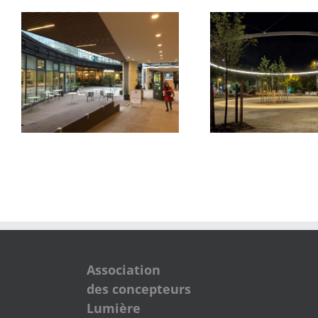
Parvis du Pon
Quartier des Groues
Samar
Association
des concepteurs
Lumière