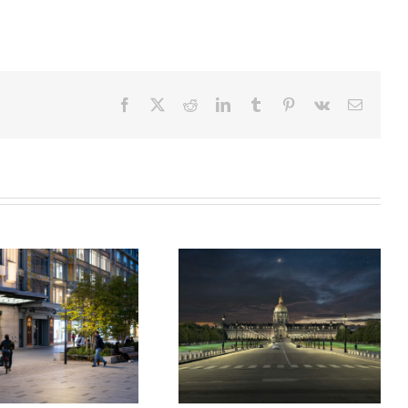
Facebook
X
Reddit
LinkedIn
Tumblr
Pinterest
Vk
Email
Hôtel National des Invalides
Museum d’Histoire Naturelle