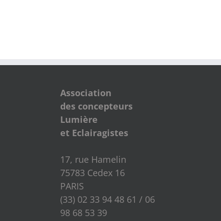
Association
des concepteurs
Lumière
et Eclairagistes
17, rue Hamelin
75783 Cedex 16
PARIS
(33) 02 33 94 48 61 / 06
98 68 53 39