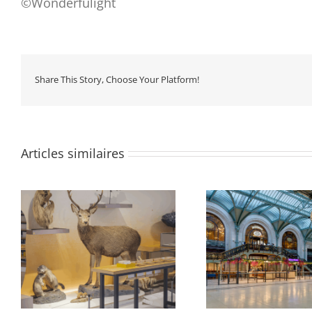
©Wonderfulight
Share This Story, Choose Your Platform!
Articles similaires
Gare de Lyon, hall 1, Petite
e
Gare de Lyon, 
Halle Voyageur