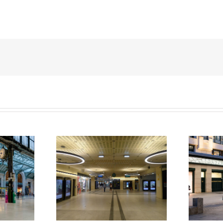
Parvis du Pont Neuf et de La
Galerie Diderot
Samaritaine