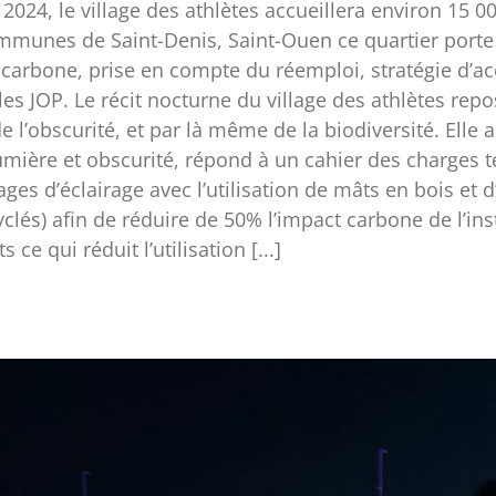
ara Castagné, Maxime Brunois, Tamara Redjem et Maël
DEO Date 2024 Géolocalisation 48.920452, 2.336204 De
024, le village des athlètes accueillera environ 15 0
ommunes de Saint-Denis, Saint-Ouen ce quartier porte 
carbone, prise en compte du réemploi, stratégie d’acce
es JOP. Le récit nocturne du village des athlètes repos
e l’obscurité, et par là même de la biodiversité. Ell
 lumière et obscurité, répond à un cahier des charges 
ges d’éclairage avec l’utilisation de mâts en bois et
clés) afin de réduire de 50% l’impact carbone de l’inst
e qui réduit l’utilisation [...]