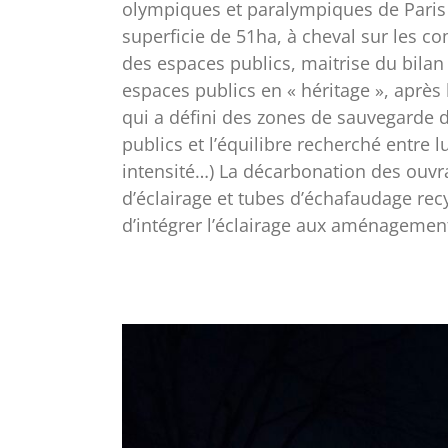
ZAC du Village des Athlètes
Agence Concepto Concepteur lumière S
Athlètes Ville Saint Denis Client SOLI
olympiques et paralympiques de Paris 2
superficie de 51ha, à cheval sur les c
des espaces publics, maitrise du bilan 
espaces publics en « héritage », après l
qui a défini des zones de sauvegarde d
publics et l’équilibre recherché entre
intensité…) La décarbonation des ouvra
d’éclairage et tubes d’échafaudage recy
d’intégrer l’éclairage aux aménagements c