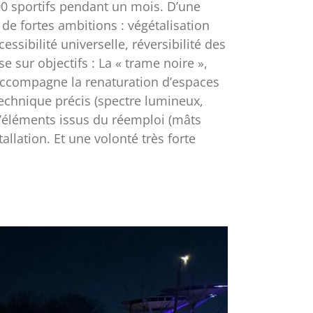
le Tertrais Projet ZAC du Village des
scription Dans le cadre des jeux
00 sportifs pendant un mois. D’une
de fortes ambitions : végétalisation
ssibilité universelle, réversibilité des
e sur objectifs : La « trame noire »,
e accompagne la renaturation d’espaces
technique précis (spectre lumineux,
 d’éléments issus du réemploi (mâts
allation. Et une volonté très forte