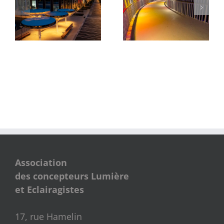
Exposition Olga de
Rampe Olympique
Amaral
Association
des concepteurs Lumière
et Eclairagistes
17, rue Hamelin