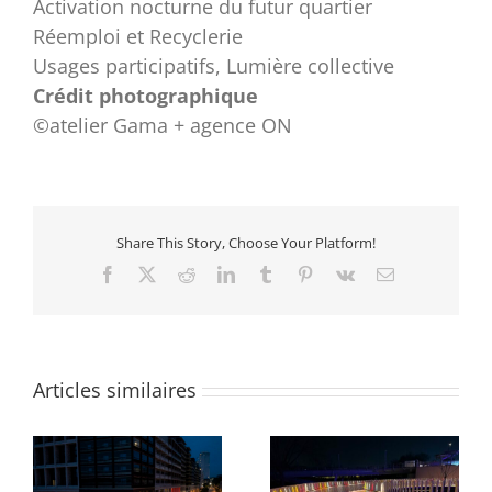
Activation nocturne du futur quartier
Réemploi et Recyclerie
Usages participatifs, Lumière collective
Crédit photographique
©atelier Gama + agence ON
Share This Story, Choose Your Platform!
Facebook
X
Reddit
LinkedIn
Tumblr
Pinterest
Vk
Email
Articles similaires