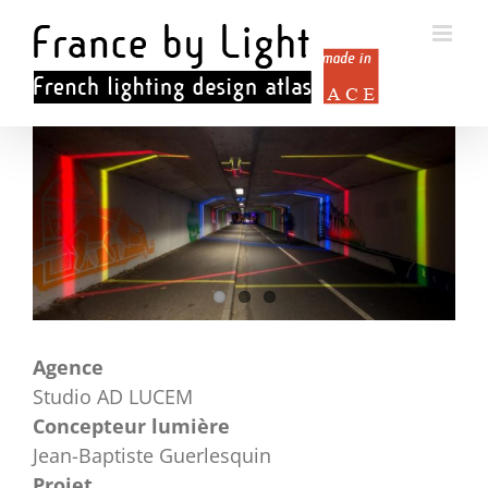
Passer
au
contenu
Voir
l'image
agrandie
Agence
Studio AD LUCEM
Concepteur lumière
Jean-Baptiste Guerlesquin
Projet