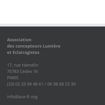
Association
des concepteurs Lumière
et Eclairagistes
17, rue Hamelin
75783 Cedex 16
PARIS
(33) 02 33 94 48 61 / 06 98 68 53 39
info@ace-fr.org