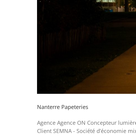
Nanterre Papeteries
Agence Agence ON Concepteur lumière E
Client SEMNA - Société d’économie mix