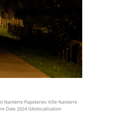
t Nanterre Papeteries Ville Nanterre
re Date 2024 Géolocalisation