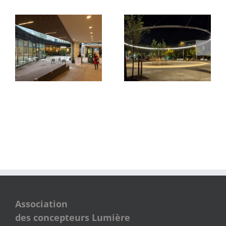
Parvis du Pont Neuf et
Quartier des Groues
de La Samaritaine
Association
des concepteurs Lumière