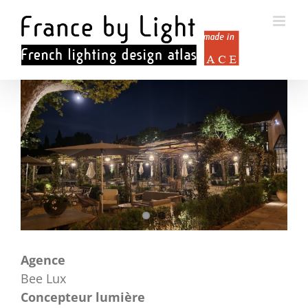
Passer
au
contenu
Voir
l'image
agrandie
Agence
Bee Lux
Concepteur lumière