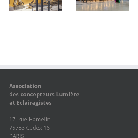
Petite Halle Voyageur
Diderot
Association
des concepteurs Lumière
et Eclairagistes
17, rue Hamelin
75783 Cedex 16
PARIS