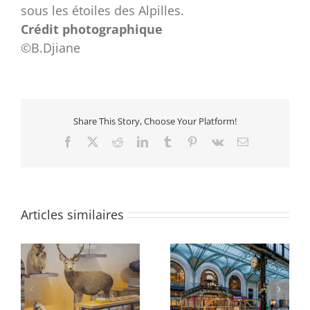
sous les étoiles des Alpilles.
Crédit photographique
©B.Djiane
Share This Story, Choose Your Platform!
Facebook
X
Reddit
LinkedIn
Tumblr
Pinterest
Vk
Email
Articles similaires
e
Gare de Lyon, hall 1,
Gare de Lyon, Galerie