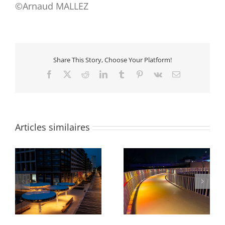
©Arnaud MALLEZ
Share This Story, Choose Your Platform!
Facebook
X
Reddit
LinkedIn
Tumblr
Pinterest
Vk
Email
Articles similaires
Exposition Olga de
Rampe Olympique
Amaral