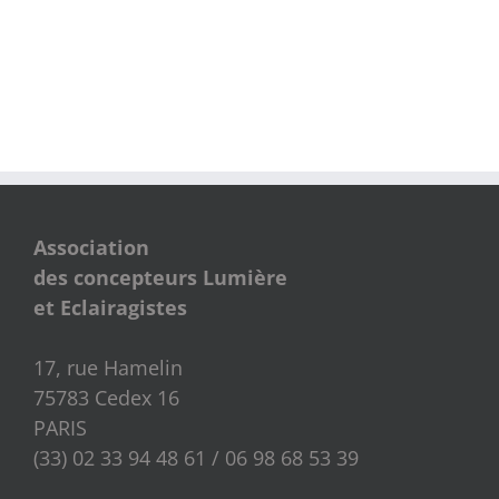
Association
des concepteurs Lumière
et Eclairagistes
17, rue Hamelin
75783 Cedex 16
PARIS
(33) 02 33 94 48 61 / 06 98 68 53 39