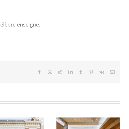
célèbre enseigne.
Facebook
X
Reddit
LinkedIn
Tumblr
Pinterest
Vk
Email