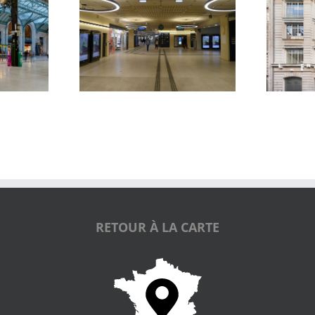
Fondation Lafayette
Galerie Diderot
Anticipations
RETOUR À LA CARTE