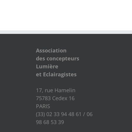
Association
des concepteurs
Lumière
et Eclairagistes
17, rue Hamelin
75783 Cedex 16
PARIS
(33) 02 33 94 48 61 / 06
98 68 53 39