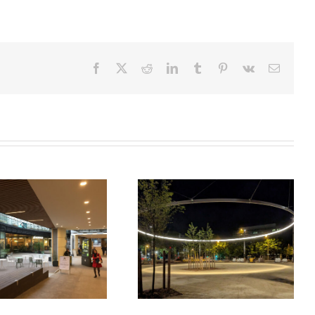
Facebook
X
Reddit
LinkedIn
Tumblr
Pinterest
Vk
Email
Quartier des Groues
Museum d’Histoire Naturelle