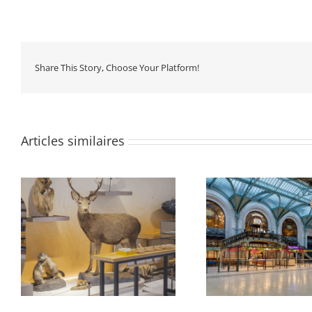
Share This Story, Choose Your Platform!
Articles similaires
Gare de Lyon, hall 1, Petite
e
Gare de Lyon, 
Halle Voyageur