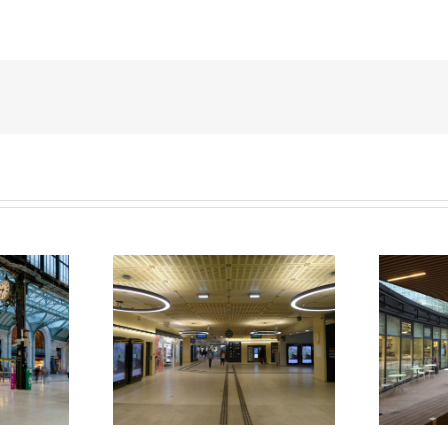
Galerie Diderot
Abords Oxygen