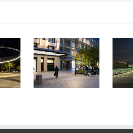
t Neuf et de La
Hôtel National des Invalides
itaine