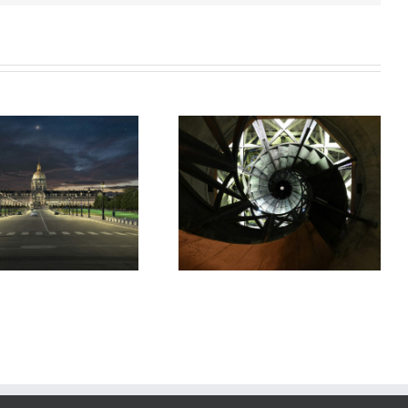
Colonne de Juillet de la Place
Abords Oxygen
de la Bastille