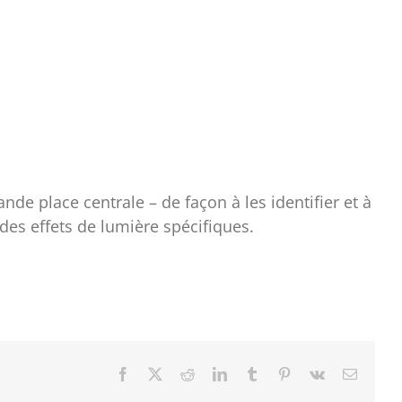
nde place centrale – de façon à les identifier et à
des effets de lumière spécifiques.
Facebook
X
Reddit
LinkedIn
Tumblr
Pinterest
Vk
Email