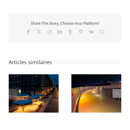
Share This Story, Choose Your Platform!
Facebook
X
Reddit
LinkedIn
Tumblr
Pinterest
Vk
Email
Articles similaires
Exposition Olga de
Rampe Olympique
Amaral