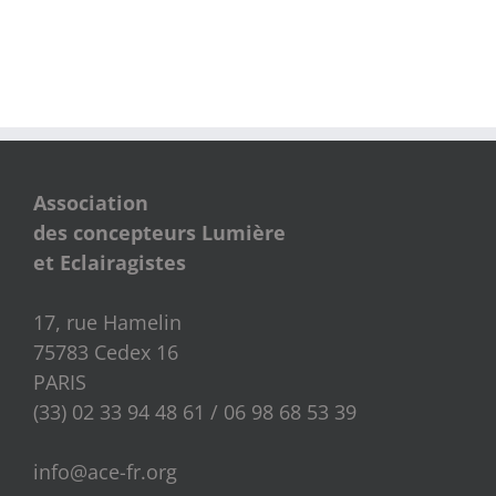
Association
des concepteurs Lumière
et Eclairagistes
17, rue Hamelin
75783 Cedex 16
PARIS
(33) 02 33 94 48 61 / 06 98 68 53 39
info@ace-fr.org