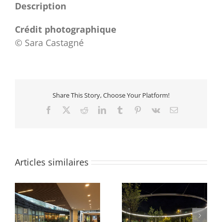
Description
Crédit photographique
© Sara Castagné
Share This Story, Choose Your Platform!
Facebook
X
Reddit
LinkedIn
Tumblr
Pinterest
Vk
Email
Articles similaires
Parvis du Pont Neuf et