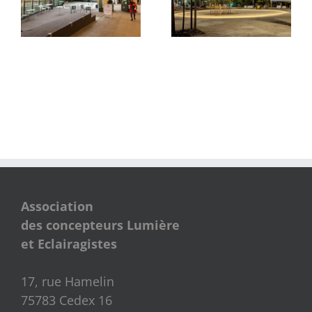
Quartier des Groues
de La Samaritaine
Association
des concepteurs Lumière
et Eclairagistes
17, rue Hamelin
75783 Cedex 16